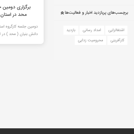
برگزاری دومین ج
برچسب‌های پربازدید اخبار و فعالیت‌ها
محد در استان
دومین جلسه کارگروه اس
اشتغالزایی
امداد رسانی
بازدید
دانش بنیان ( محد ) در 
کارآفرینی
محرومیت زدایی